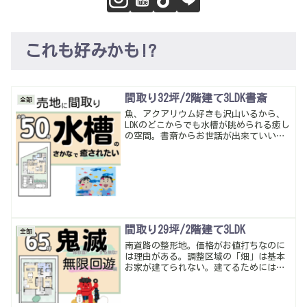
これも好みかも!?
間取り32坪/2階建て3LDK書斎
全部
魚、アクアリウム好きも沢山いるから、
LDKのどこからでも水槽が眺められる癒し
の空間。書斎からお世話が出来ていい感
じ。
間取り29坪/2階建て3LDK
全部
南道路の整形地。価格がお値打ちなのに
は理由がある。調整区域の「畑」は基本
お家が建てられない。建てるためには、
色々な申請審査をクリアしないといけな
いから、破格になっている場合が多数…
土地が値打ちであれば建物に費用を割り