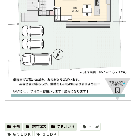
全部
東西道路
７５坪から
平 屋
広々ＬＤＫ
３ＬＤＫ