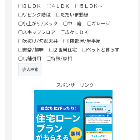
３ＬＤＫ
４ＬＤＫ
５ＬＤＫ～
リビング階段
ただいま動線
小上がり/ヌック
中 庭
ガレージ
スキップフロア
広々ＬＤＫ
吹抜け/勾配天井
1階部屋/半平屋
書斎/趣味
２世帯住宅
ペットと暮らす
店舗併用
特殊/家相
スポンサーリンク