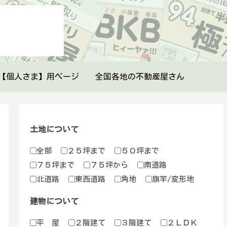
【個人さま】用ページ
全国各地の不動産屋さん
土地について
全部
２５坪まで
５０坪まで
７５坪まで
７５坪から
南道路
北道路
東西道路
角地
旗竿/変形地
建物について
平 屋
２階建て
３階建て
２ＬＤＫ