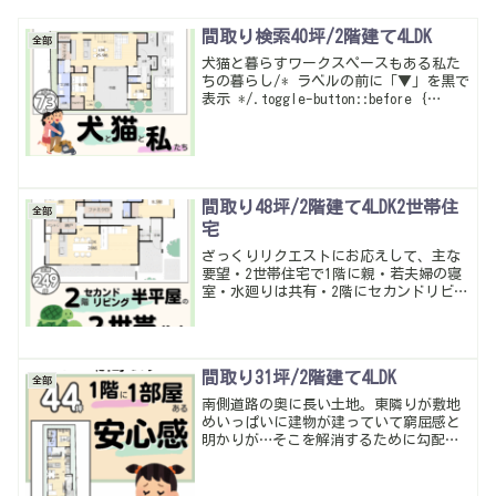
間取り検索40坪/2階建て4LDK
全部
犬猫と暮らすワークスペースもある私た
ちの暮らし/* ラベルの前に「▼」を黒で
表示 */.toggle-button::before {
content: '▼'; color: black; margin-
right: 0.5em; fon...
間取り48坪/2階建て4LDK2世帯住
全部
宅
ざっくりリクエストにお応えして、主な
要望・2世帯住宅で1階に親・若夫婦の寝
室・水廻りは共有・2階にセカンドリビン
グ、こんな感じ土地はどでかいからどう
とでもなるからセオリーの配置で。暮ら
しやすい動線・多収納は当たり前。
間取り31坪/2階建て4LDK
全部
南側道路の奥に長い土地。東隣りが敷地
めいっぱいに建物が建っていて窮屈感と
明かりが…そこを解消するために勾配天
井で、上部窓で建物の奥まで明るくしつ
つ、室内を開放的に。あとは、1階に部屋
があると怪我した時に2階に上がれなくな