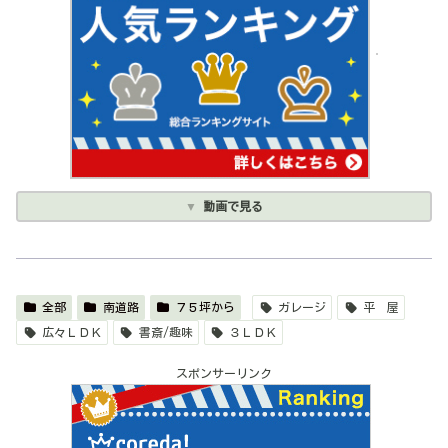
動画で見る
全部
南道路
７５坪から
ガレージ
平 屋
広々ＬＤＫ
書斎/趣味
３ＬＤＫ
スポンサーリンク