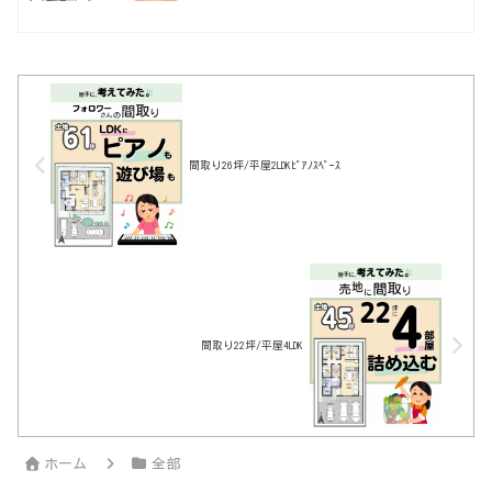
った時には、やっぱり安心できるかな♪
間取り26坪/平屋2LDKﾋﾟｱﾉｽﾍﾟｰｽ
間取り22坪/平屋4LDK
ホーム
全部