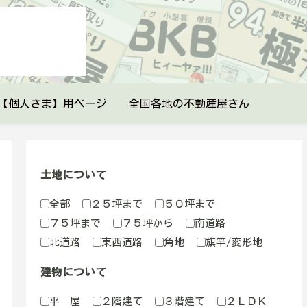
【個人さま】用ページ
全国各地の不動産屋さん
土地について
全部
２５坪まで
５０坪まで
７５坪まで
７５坪から
南道路
北道路
東西道路
角地
旗竿/変形地
建物について
平 屋
２階建て
３階建て
２ＬＤＫ