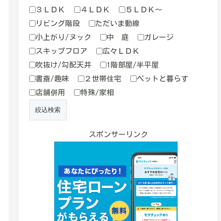
３ＬＤＫ
４ＬＤＫ
５ＬＤＫ～
リビング階段
ただいま動線
小上がり/ヌック
中 庭
ガレージ
スキップフロア
広々ＬＤＫ
吹抜け/勾配天井
1階部屋/半平屋
書斎/趣味
２世帯住宅
ペットと暮らす
店舗併用
特殊/家相
スポンサーリンク