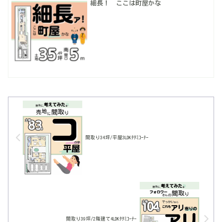
細長！ ここは町屋かな
間取り34坪/平屋3LDKﾀﾀﾐｺｰﾅｰ
間取り39坪/2階建て4LDKﾀﾀﾐｺｰﾅｰ