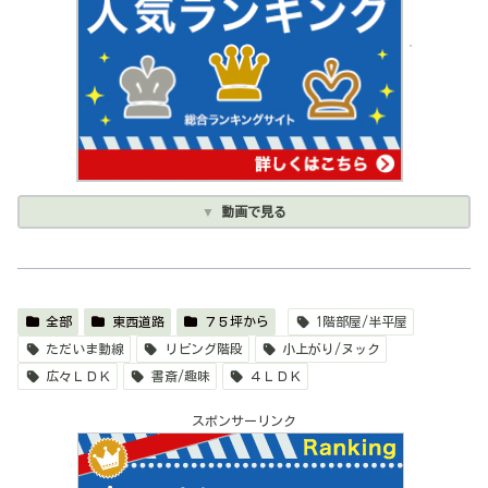
動画で見る
全部
東西道路
７５坪から
1階部屋/半平屋
ただいま動線
リビング階段
小上がり/ヌック
広々ＬＤＫ
書斎/趣味
４ＬＤＫ
スポンサーリンク