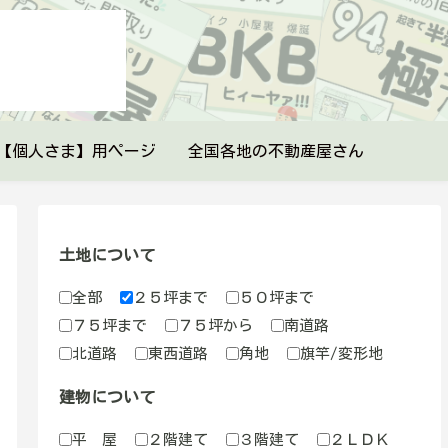
【個人さま】用ページ
全国各地の不動産屋さん
土地について
全部
２５坪まで
５０坪まで
７５坪まで
７５坪から
南道路
北道路
東西道路
角地
旗竿/変形地
建物について
平 屋
２階建て
３階建て
２ＬＤＫ