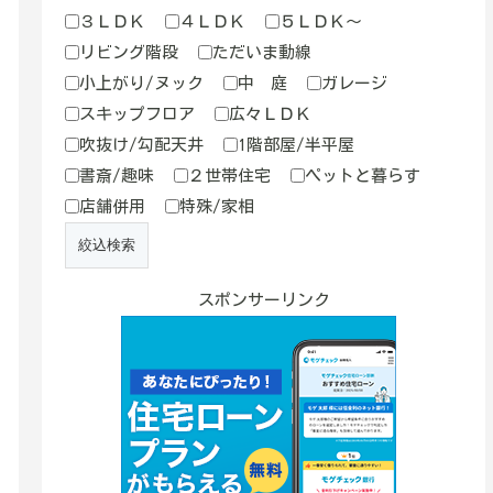
３ＬＤＫ
４ＬＤＫ
５ＬＤＫ～
リビング階段
ただいま動線
小上がり/ヌック
中 庭
ガレージ
スキップフロア
広々ＬＤＫ
吹抜け/勾配天井
1階部屋/半平屋
書斎/趣味
２世帯住宅
ペットと暮らす
店舗併用
特殊/家相
スポンサーリンク