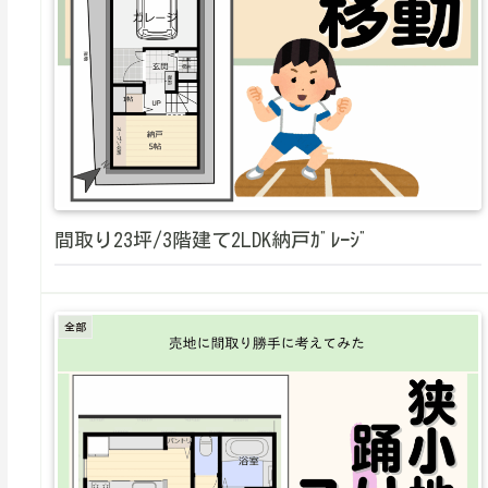
間取り23坪/3階建て2LDK納戸ｶﾞﾚｰｼﾞ
全部