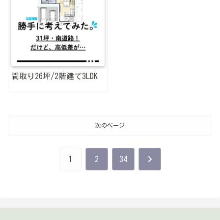
間取り26坪/2階建て3LDK
次のページ
次
1
2
34
へ