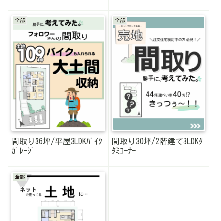
全部
全部
間取り36坪/平屋3LDKﾊﾞｲｸ
間取り30坪/2階建て3LDKﾀ
ｶﾞﾚｰｼﾞ
ﾀﾐｺｰﾅｰ
全部