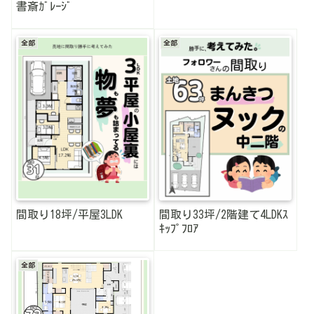
書斎ｶﾞﾚｰｼﾞ
全部
全部
間取り18坪/平屋3LDK
間取り33坪/2階建て4LDKｽ
ｷｯﾌﾟﾌﾛｱ
全部