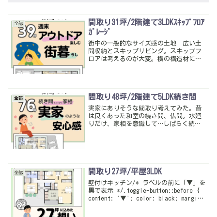
間取り31坪/2階建て3LDKｽｷｯﾌﾟﾌﾛｱ
全部
ｶﾞﾚｰｼﾞ
街中の一般的なサイズ感の土地 広い土
間収納とスキップリビング。スキップフ
ロアは考えるのが大変。横の構造材に頭
が当たらないようにするために、こんが
らがっちゃう…考え始めて正直後悔した
けど、階段を2方向に上がるようにして何
とかいい感じに収まったかな
間取り48坪/2階建て5LDK続き間
全部
実家にありそうな間取り考えてみた。昔
は良くあった和室の続き間、仏間。水廻
りだけ、家相を意識して…しばらく続き
間があるお家やってないな独立和室もだ
いぶ少なくなってきたしライフスタイル
がずいぶん変わったのが改めて実感でき
た。
間取り27坪/平屋3LDK
全部
壁付けキッチン/* ラベルの前に「▼」を
黒で表示 */.toggle-button::before {
content: '▼'; color: black; margin-
right: 0.5em; font-weight: bold; ...