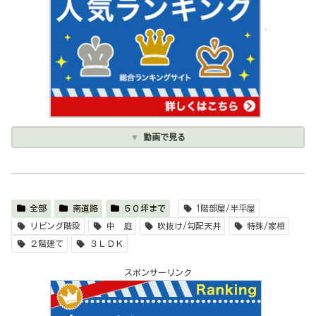
動画で見る
全部
南道路
５０坪まで
1階部屋/半平屋
リビング階段
中 庭
吹抜け/勾配天井
特殊/家相
２階建て
３ＬＤＫ
スポンサーリンク