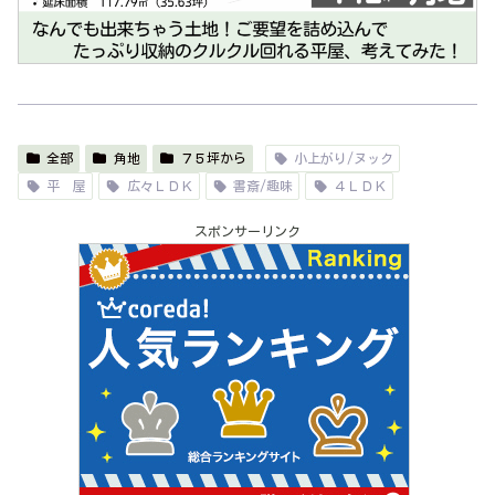
全部
角地
７５坪から
小上がり/ヌック
平 屋
広々ＬＤＫ
書斎/趣味
４ＬＤＫ
スポンサーリンク