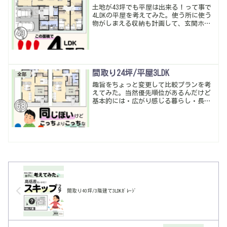
土地が43坪でも平屋は出来る！って事で
4LDKの平屋を考えてみた。使う所に使う
物がしまえる収納も計画して、玄関ホー
ルと生活スペースもしっかり分けられ
た。庭は取れないけど、最近は明かりが
取れれば庭は必要ないって方も増えてき
たかな。暮らしやすい動線・多収納は当
たり前。
間取り24坪/平屋3LDK
全部
趣旨をちょっと変更して比較プランを考
えてみた。当然優先順位があるんだけど
基本的には・広がり感じる暮らし・長期
的に暮らしやすい これをベースにいつも
間取りを考えています。どうしてもの時
はしょうがないけど頑張って毎回考えて
ます…暮らしやすい動線・多収納は当た
り前。
間取り40坪/3階建て3LDKｶﾞﾚｰｼﾞ