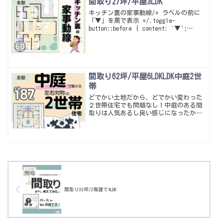
間取り27坪/平屋3LDK
全部
キッチン裏の家事動線/* ラベルの前に
「▼」を黒で表示 */.toggle-
button::before { content: '▼';
color: black; margin-right: 0.5em;
font-weight: bol...
間取り62坪/平屋6LDKLDK中庭2世
全部
帯
どでかい土地だから、どでかい変わった
２世帯住宅でも問題なし！中庭のある間
取りは人気あるし良い感じになったかな
♪左右対称にこだわったけどトイレの位
置は変えてあげた方が良かったかも…暮
らしやすい動線・多収納は当たり前。
間取り33坪/2階建て4LDK