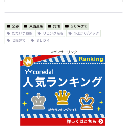
全部
東西道路
角地
５０坪まで
ただいま動線
リビング階段
小上がり/ヌック
２階建て
３ＬＤＫ
スポンサーリンク