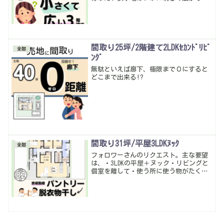
る暮らしが出来るか、これに尽きるか
な。階段は重要で、コンパクトにしすぎ
ると安全性が悪くなりがち…その辺りも
しっかり考えてみた。今回も良い感じに
なったかな。暮らしやすい動線・多収納
は当たり前。
間取り25坪/2階建て2LDKｾｶﾝﾄﾞﾘﾋﾞ
全部
ﾝｸﾞ
無駄といえば廊下、極限まで０にすると
どこまで出来る!?
間取り31坪/平屋3LDKﾇｯｸ
全部
フォロワーさんのリクエスト。主な要望
は、・3LDKの平屋＋ヌック・リビングと
個室を離して・使う所に使う物がたくさ
んしまえる・面積は30～32坪程度、こん
な感じ。ヌックは最初もう少し大きかっ
たけど玄関⇔水廻りへの動線を優先して
サイズ調整してみた。リビングを勾配天
井に出来るように屋根の方向もしっかり
考えて♪暮らしやすい動線・多収納は当