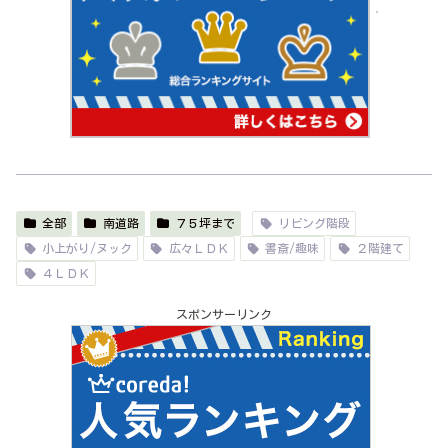
全部
南道路
７５坪まで
リビング階段
小上がり/ヌック
広々ＬＤＫ
書斎/趣味
２階建て
４ＬＤＫ
スポンサーリンク