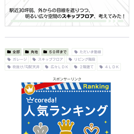
全部
角地
５０坪まで
ただいま動線
ガレージ
スキップフロア
リビング階段
吹抜け/勾配天井
広々ＬＤＫ
２階建て
４ＬＤＫ
スポンサーリンク