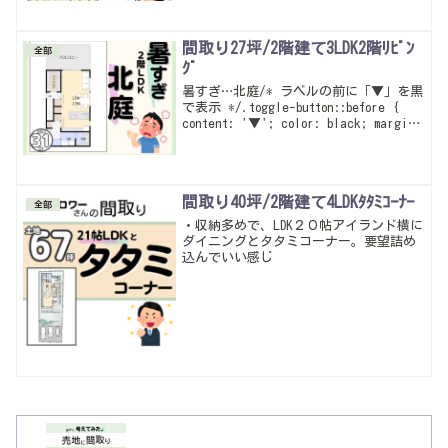
間取り27坪/2階建て3LDK2階ﾘﾋﾞﾝ
全部
ｸﾞ
暑すぎ…北庭/* ラベルの前に「▼」を黒
で表示 */.toggle-button::before {
content: '▼'; color: black; margin-
right: 0.5em; font-weight: bold;
d...
間取り40坪/2階建て4LDKﾀﾀﾐｺｰﾅｰ
全部
・収納多めで、LDK２０帖アイランド横に
ダイニングとタタミコーナー。要望詰め
込んでいい感じ