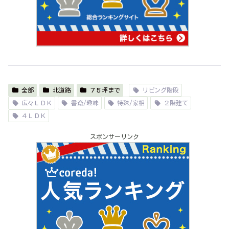
全部
北道路
７５坪まで
リビング階段
広々ＬＤＫ
書斎/趣味
特殊/家相
２階建て
４ＬＤＫ
スポンサーリンク