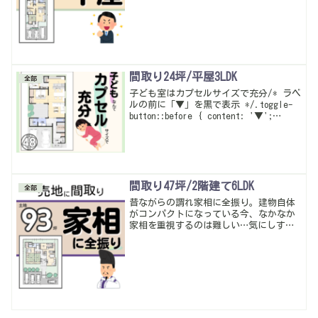
間取り24坪/平屋3LDK
全部
子ども室はカプセルサイズで充分/* ラベ
ルの前に「▼」を黒で表示 */.toggle-
button::before { content: '▼';
color: black; margin-right: 0.5em;
font-weight...
間取り47坪/2階建て6LDK
全部
昔ながらの謂れ家相に全振り。建物自体
がコンパクトになっている今、なかなか
家相を重視するのは難しい…気にしすぎ
るのも良くないかな。