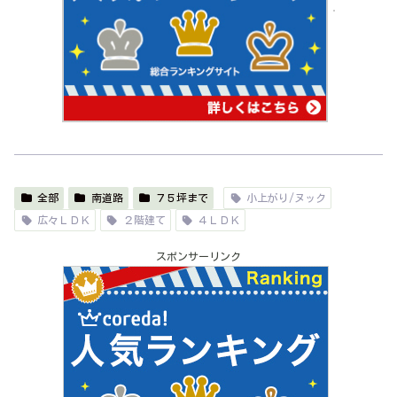
全部
南道路
７５坪まで
小上がり/ヌック
広々ＬＤＫ
２階建て
４ＬＤＫ
スポンサーリンク