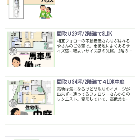
間取り29坪/2階建て3LDK
全部
相互フォローの不動産屋さんりぶはれる
やさんのご依頼で。市街地によくあるサ
イズ感に程よいサイズ感の3LDK。2階の廊
下にも役割持たせてしっかり働いてもら
うように考えてみた。土地も高いし建物
も高いから無駄は極力なくして暮らしや
すい間取りになったかな。暮らしやすい
動線・多収納は当たり前。
間取り34坪/2階建て４LDK中庭
全部
売地は気になるけど間取りのイメージが
出来ずに迷ってるフォロワーさんからの
リクエスト。変形していて、高低差も考
えないといけない意外と難しい土地。駐
車スペースをどこにして、どのラインに
建物を合わせるかがポイント。全体整え
て要望取り入れた間取りになったかな。
暮らしやすい動線・多収納は当たり前。