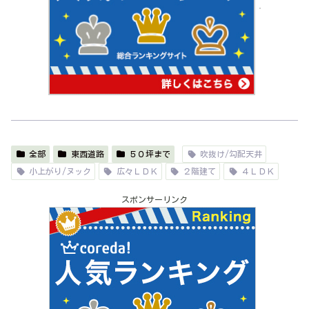
全部
東西道路
５０坪まで
吹抜け/勾配天井
小上がり/ヌック
広々ＬＤＫ
２階建て
４ＬＤＫ
スポンサーリンク