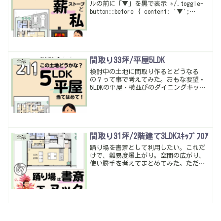
ルの前に「▼」を黒で表示 */.toggle-
button::before { content: '▼';
color: black; margin-right: 0.5em;
font-weight...
間取り33坪/平屋5LDK
全部
検討中の土地に間取り作るとどうなる
の？って事で考えてみた。おもな要望・
5LDKの平屋・横並びのダイニングキッチ
ン・ササっとしまえるリビング付き収
納・２ボール洗面と衣類収納充実・玄関
は引き戸。こんな感じ。間取りはいい感
じになった！広い土地で将来的にドッグ
ランになるといいかな♪暮らしやすい動
線・多収納は当たり前。
間取り31坪/2階建て3LDKｽｷｯﾌﾟﾌﾛｱ
全部
踊り場を書斎として利用したい。これだ
けで、難易度爆上がり。空間の広がり、
使い勝手を考えてまとめてみた。ただ…
契約先業者さんの設計ルールから外れて
しまっているよう…ルールから外れると
途端に高額になることもあるから個別で
もう一度考えるようにします…お家づく
りは色々な要素のバランスが大切♪暮ら
しやすい動線・多収納は当たり前。