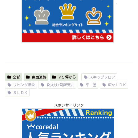
全部
東西道路
７５坪から
スキップフロア
リビング階段
吹抜け/勾配天井
平 屋
広々ＬＤＫ
３ＬＤＫ
スポンサーリンク