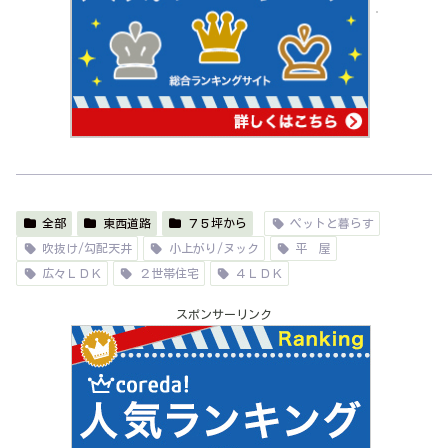
全部
東西道路
７５坪から
ペットと暮らす
吹抜け/勾配天井
小上がり/ヌック
平 屋
広々ＬＤＫ
２世帯住宅
４ＬＤＫ
スポンサーリンク