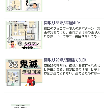
color: black; margin-right: 0.5em;
font-weight: ...
間取り35坪/平屋4LDK
全部
前回のフォロワーさんの別パターン。東
南の角地だけど、東側からは車の乗り入
れが難しいって事で…要望は同じでも土
地の条件が変われば暮らしやすい間取り
は全然違う。前回も今回もいい感じにな
ったかな。暮らしやすい動線・多収納は
当たり前。
間取り29坪/2階建て3LDK
全部
南道路の整形地。価格がお値打ちなのに
は理由がある。調整区域の「畑」は基本
お家が建てられない。建てるためには、
色々な申請審査をクリアしないといけな
いから、破格になっている場合が多数…
土地が値打ちであれば建物に費用を割り
当てられる。今回も暮らしやすくていい
感じの間取り・多収納になったかな。