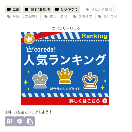
全部
旗竿/変形地
５０坪まで
リビング階段
吹抜け/勾配天井
広々ＬＤＫ
２階建て
３ＬＤＫ
スポンサーリンク
夫婦 お友達でシェアしよう！