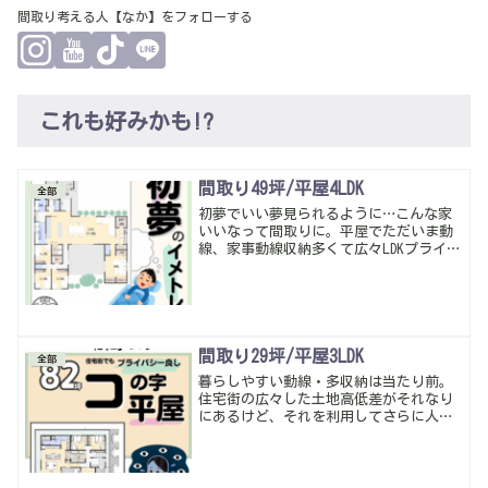
間取り考える人【なか】をフォローする
これも好みかも!?
間取り49坪/平屋4LDK
全部
初夢でいい夢見られるように…こんな家
いいなって間取りに。平屋でただいま動
線、家事動線収納多くて広々LDKプライバ
シー性も高くして…暮らしやすい動線・
多収納は当たり前。
間取り29坪/平屋3LDK
全部
暮らしやすい動線・多収納は当たり前。
住宅街の広々した土地高低差がそれなり
にあるけど、それを利用してさらに人目
が気にならないコの字型の間取りに。囲
いすぎちゃうと窮屈になるから一部はシ
ンボルツリーで緩やかに遮るイメージ。
寛げるLDKと帰宅動線がいい感じの暮らし