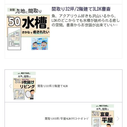
やすいお家になったかな。
間取り32坪/2階建て3LDK書斎
全部
魚、アクアリウム好きも沢山いるから、
LDKのどこからでも水槽が眺められる癒し
の空間。書斎からお世話が出来ていい感
じ。
間取り33坪/2階建て4LDK
間取り65坪/平屋4LDKﾀﾀﾐｺｰﾅｰｶﾞﾚｰｼﾞ