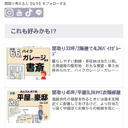
間取り考える人【なか】をフォローする
これも好みかも!?
間取り33坪/2階建て4LDKﾊﾞｲｸｶﾞﾚｰ
全部
ｼﾞ
暮らしやすい動線・多収納は当たり前。
北側道路の整形地 おもな要望・車３台
停められて、バイクガレージ・ガレージ
続きの書斎・玄関近くの客間としての和
室・物干しスペースと収納・４LDK こん
な感じ…面積的には当初３５坪程度のイ
メージだったけど、ガレージ含めると難
間取り45坪/平屋3LDKﾀﾀﾐ衣類部屋
しそうだったからなるべく無駄なく考え
全部
てみた。
高齢世代の部屋を作るときには基本玄関
近くに配置してあげるけど、より日当た
り良く中庭ぽくお隣からの視線を気にな
らないようにとの事で。大幅ゾーニング
修正サニタリーからも外から出入りも出
来るように…上手にまとまったかな。暮
らしやすい動線・多収納は当たり前。