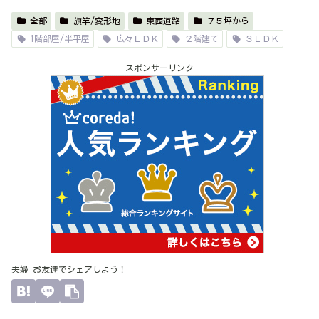
全部
旗竿/変形地
東西道路
７５坪から
1階部屋/半平屋
広々ＬＤＫ
２階建て
３ＬＤＫ
スポンサーリンク
夫婦 お友達でシェアしよう！