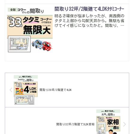
間取り32坪/2階建て4LDKﾀﾀﾐｺｰﾅｰ
全部
明るさ確保が悩ましかったが、南西側の
タタミ上部から勾配天井から。無駄も省
けてイイ感じになったかと。間取り、土
地探しに悩んだら気軽にご相談くださ
い。
間取り28坪/2階建て4LDK
間取り32坪/2階建て3LDK家相