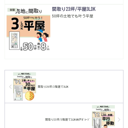
間取り23坪/平屋3LDK
全部
50坪の土地でも叶う平屋
間取り29坪/2階建て3LDK
間取り23坪/3階建て2LDK納戸ｶﾞﾚｰｼﾞ