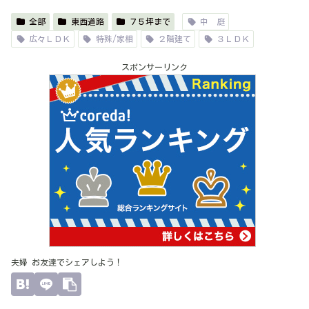
全部
東西道路
７５坪まで
中 庭
広々ＬＤＫ
特殊/家相
２階建て
３ＬＤＫ
スポンサーリンク
夫婦 お友達でシェアしよう！