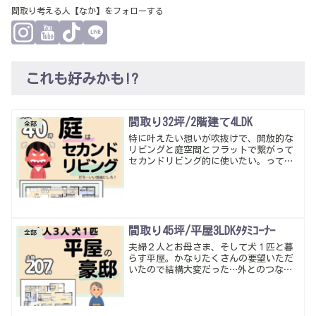
間取り考える人【なか】をフォローする
これも好みかも!?
間取り32坪/2階建て4LDK
全部
特に叶えたい想いが吹抜けで、開放的な
リビングと庭空間とフラットで繋がって
セカンドリビング的に使いたい。って事
で コの字でイメージされてみえたけ
ど、繋がり感を重視するとフルオープン
タイプの窓がオススメなのでこんな感じ
にしてみた。暮らしやすい動線・多収納
は当たり前。
間取り45坪/平屋3LDKﾀﾀﾐｺｰﾅｰ
全部
夫婦２人とお母さま、そして犬１匹と暮
らす平屋。かなりたくさんの要望いただ
いたので結構大変だった…外とのつなが
り、和室の使い勝手を一番気にしながら
全体調整してみた。うまくまとめていい
感じになったかな。暮らしやすい動線・
多収納は当たり前。