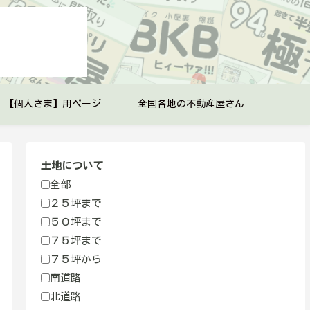
【個人さま】用ページ
全国各地の不動産屋さん
土地について
全部
２５坪まで
５０坪まで
７５坪まで
７５坪から
南道路
北道路