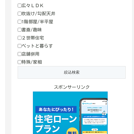
広々ＬＤＫ
吹抜け/勾配天井
1階部屋/半平屋
書斎/趣味
２世帯住宅
ペットと暮らす
店舗併用
特殊/家相
スポンサーリンク