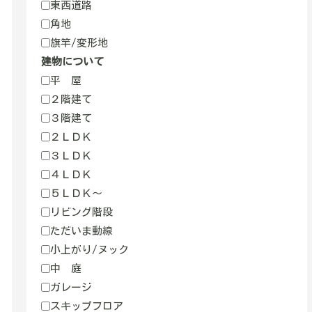
東西道路
角地
旗竿/変形地
建物について
平 屋
２階建て
３階建て
２ＬＤＫ
３ＬＤＫ
４ＬＤＫ
５ＬＤＫ～
リビング階段
ただいま動線
小上がり/ヌック
中 庭
ガレージ
スキップフロア