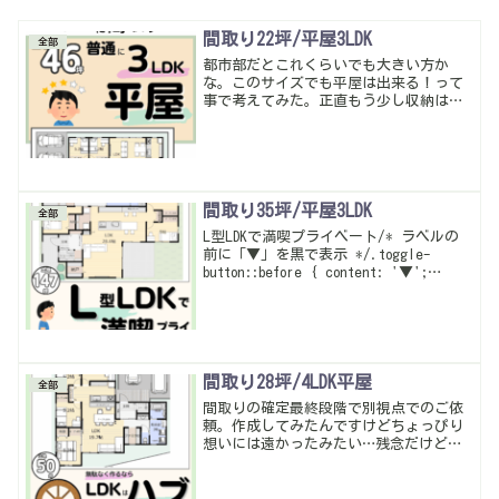
間取り22坪/平屋3LDK
全部
都市部だとこれくらいでも大きい方か
な。このサイズでも平屋は出来る！って
事で考えてみた。正直もう少し収納は欲
しい所だけどこれぐらいが精一杯かな。
玄関からLDKの通路が少しもったいないか
らもう少し何とかなったかも…
間取り35坪/平屋3LDK
全部
L型LDKで満喫プライベート/* ラベルの
前に「▼」を黒で表示 */.toggle-
button::before { content: '▼';
color: black; margin-right: 0.5em;
font-weight:...
間取り28坪/4LDK平屋
全部
間取りの確定最終段階で別視点でのご依
頼。作成してみたんですけどちょっぴり
想いには遠かったみたい…残念だけど、
こんな考え方もありますよ的になってい
ればいいかな。特にソファとTVとの関係
性が気になったみたい…当然ソファの正