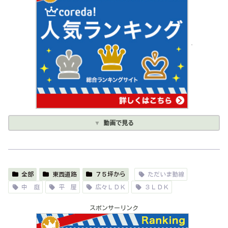
動画で見る
全部
東西道路
７５坪から
ただいま動線
中 庭
平 屋
広々ＬＤＫ
３ＬＤＫ
スポンサーリンク