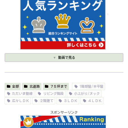
動画で見る
全部
北道路
７５坪まで
1階部屋/半平屋
ただいま動線
リビング階段
小上がり/ヌック
広々ＬＤＫ
２階建て
３ＬＤＫ
４ＬＤＫ
スポンサーリンク