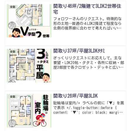
間取り46坪/2階建て3LDK2世帯住
全部
宅
フォロワーさんのリクエスト。特徴的な
形の土地…普通の４LDK2階建て程度なら
北側の境界線に合わせて考えればいいけ
ど…1階の面積がかなり必要…考えた間取
りはV字型。結構大変だったけど整った暮
らしやすい感じになったかな。暮らしや
すい動線・多収納は当たり前。
間取り37坪/平屋3LDKﾀﾀﾐ
全部
ざっくりリクエストにお応えして。主な
要望・LDK20帖・タタミ・各所に収納・部
屋3部屋で各クロゼット・デッキと広い
庭、こんな感じ。暮らしやすい動線・多
収納は当たり前。土地が広くて間口もそ
れなりにあるから建物の形が悩ましかっ
た…
間取り26坪/平屋3LDK
全部
駐輪場は室内/* ラベルの前に「▼」を黒
で表示 */.toggle-button::before {
content: '▼'; color: black; margin-
right: 0.5em; font-weight: bold;
d...