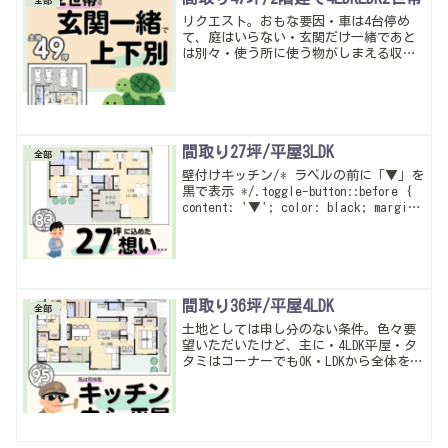
全部
リクエスト。おもな要因・車は4台停め
て、庭はいらない・玄関だけ一緒であと
は別々・使う所に使う物がしまえる収納
かつなるべく収納を・1階はワンちゃんと
暮らせるように、ざっくりこんな感じ。
大きな建物で明るさが不安だったけど吹
抜けの東側が空間だったので大きな窓で1
階が明るくなるように工夫出来た。結構
大変だったけど喜んでもらってよかっ
間取り27坪/平屋3LDK
全部
た。暮らしやすい動線・多収納は当たり
壁付けキッチン/* ラベルの前に「▼」を
前。
黒で表示 */.toggle-button::before {
content: '▼'; color: black; margin-
right: 0.5em; font-weight: bold; ...
間取り36坪/平屋4LDK
全部
土地としては申し分のない条件。色々要
望いただいたけど、主に・4LDK平屋・タ
タミはコーナーでもOK・LDKから全体を見
渡せる・物干しとLDKをつなげる・玄関か
ら洗面脱衣へ、ざっくりこんな感じ。最
初の間取りは玄関位置が悪かったのとタ
タミの配置が悪かった…修正したらいい
感じになったかな。暮らしやすい動線・