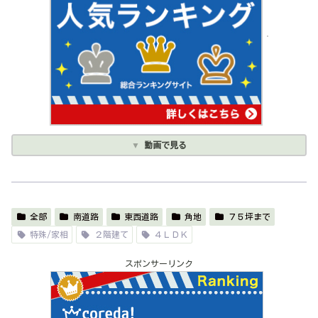
動画で見る
全部
南道路
東西道路
角地
７５坪まで
特殊/家相
２階建て
４ＬＤＫ
スポンサーリンク