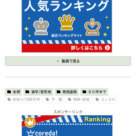
動画で見る
全部
旗竿/変形地
東西道路
５０坪まで
吹抜け/勾配天井
平 屋
特殊/家相
２ＬＤＫ
スポンサーリンク