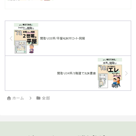
間取り33坪/平屋4LDKﾀﾀﾐｺｰﾅｰ同居
間取り34坪/3階建て3LDK書斎
ホーム
全部