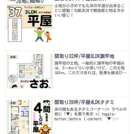
土地が小さめでも3LDKの平屋が出来るこ
とに感動！勾配天井で解放感と明るさが
いい感じ！
間取り32坪/平屋3LDK旗竿地
全部
旗竿地の土地。一般的に旗竿地の竿部分
は、3～4ｍぐらいが多いけど、この土地
は6ｍ。これだけあれば、駐車も横並びで
出来るし竿部分に建物も問題なく考えら
れる。敬遠しがちな旗竿地でもこんな土
地なら逆にメリットしかないかな。暮ら
しやすい動線・多収納は当たり前。
間取り28坪/平屋4LDKタタミ
全部
床の間もあるタタミコーナー/* ラベルの
前に「▼」を黒で表示 */.toggle-
button::before { content: '▼';
color: black; margin-right: 0.5em;
font-weight: ...