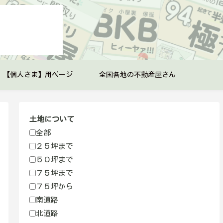
【個人さま】用ページ
全国各地の不動産屋さん
土地について
全部
２５坪まで
５０坪まで
７５坪まで
７５坪から
南道路
北道路