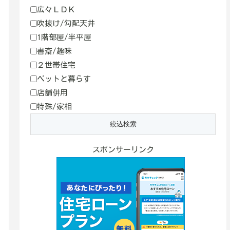
広々ＬＤＫ
吹抜け/勾配天井
1階部屋/半平屋
書斎/趣味
２世帯住宅
ペットと暮らす
店舗併用
特殊/家相
スポンサーリンク