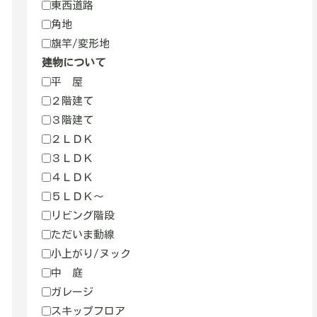
東西道路
角地
旗竿/変形地
建物について
平 屋
２階建て
３階建て
２ＬＤＫ
３ＬＤＫ
４ＬＤＫ
５ＬＤＫ～
リビング階段
ただいま動線
小上がり/ヌック
中 庭
ガレージ
スキップフロア