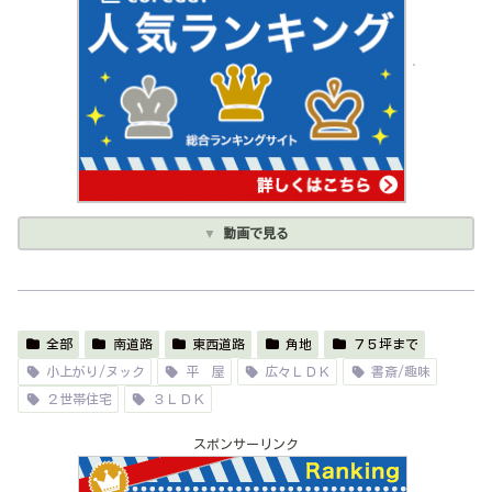
動画で見る
全部
南道路
東西道路
角地
７５坪まで
小上がり/ヌック
平 屋
広々ＬＤＫ
書斎/趣味
２世帯住宅
３ＬＤＫ
スポンサーリンク