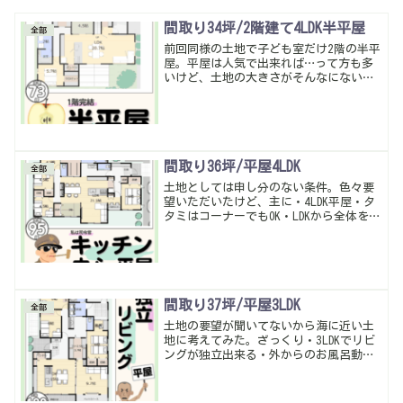
間取り34坪/2階建て4LDK半平屋
全部
前回同様の土地で子ども室だけ2階の半平
屋。平屋は人気で出来れば…って方も多
いけど、土地の大きさがそんなにない場
合には1階で暮らしを完結できるようにし
たい。こんな要望がやっぱり多いかな。
暮らしやすい動線・多収納は当たり前。
間取り36坪/平屋4LDK
全部
土地としては申し分のない条件。色々要
望いただいたけど、主に・4LDK平屋・タ
タミはコーナーでもOK・LDKから全体を見
渡せる・物干しとLDKをつなげる・玄関か
ら洗面脱衣へ、ざっくりこんな感じ。最
初の間取りは玄関位置が悪かったのとタ
タミの配置が悪かった…修正したらいい
感じになったかな。暮らしやすい動線・
多収納は当たり前。
間取り37坪/平屋3LDK
全部
土地の要望が聞いてないから海に近い土
地に考えてみた。ざっくり・3LDKでリビ
ングが独立出来る・外からのお風呂動
線・玄関は仕切らない・将来ペット飼う
かも、こんな感じ。要望が同じでも、土
地が違えば間取りって全然変わってくる