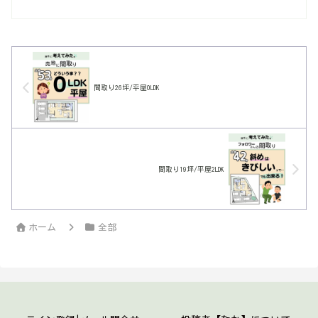
から悩ましくて面白い。暮らしやすい動
線・多収納は当たり前。
間取り26坪/平屋0LDK
間取り19坪/平屋2LDK
ホーム
全部