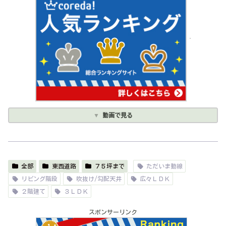
動画で見る
全部
東西道路
７５坪まで
ただいま動線
リビング階段
吹抜け/勾配天井
広々ＬＤＫ
２階建て
３ＬＤＫ
スポンサーリンク