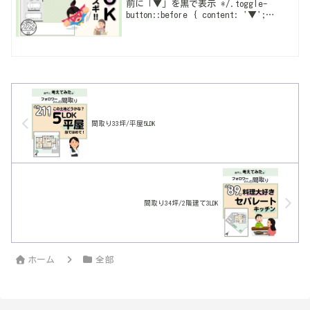
前に「▼」を黒で表示 */.toggle-
button::before { content: '▼';
color: black; margin-right: 0.5em;
font-weight: ...
間取り33坪/平屋5LDK
間取り34坪/2階建て3LDK
ホーム
全部