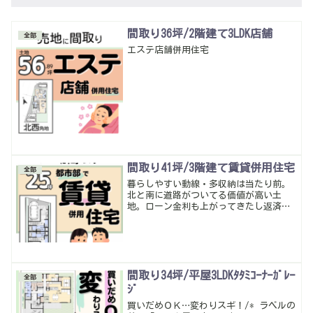
間取り36坪/2階建て3LDK店舗
全部
エステ店舗併用住宅
間取り41坪/3階建て賃貸併用住宅
全部
暮らしやすい動線・多収納は当たり前。
北と南に道路がついてる価値が高い土
地。ローン金利も上がってきたし返済の
助けになるように賃貸併用住宅にしてみ
た。どんな土地でも賃貸併用出来るけ
ど、2方向が出入口になるから気兼ねなく
暮らせる。金利が上がってきてるけどま
だまだ他と比べても住宅ローンは低いか
らそれを利用して不安を解消！こんな考
間取り34坪/平屋3LDKﾀﾀﾐｺｰﾅｰｶﾞﾚｰ
全部
えもあるかな…
ｼﾞ
買いだめＯＫ…変わりスギ！/* ラベルの