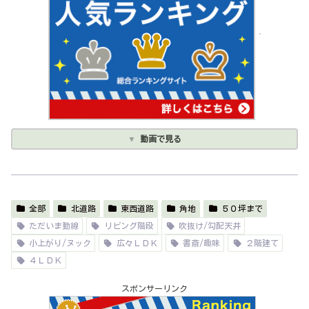
動画で見る
全部
北道路
東西道路
角地
５０坪まで
ただいま動線
リビング階段
吹抜け/勾配天井
小上がり/ヌック
広々ＬＤＫ
書斎/趣味
２階建て
４ＬＤＫ
スポンサーリンク