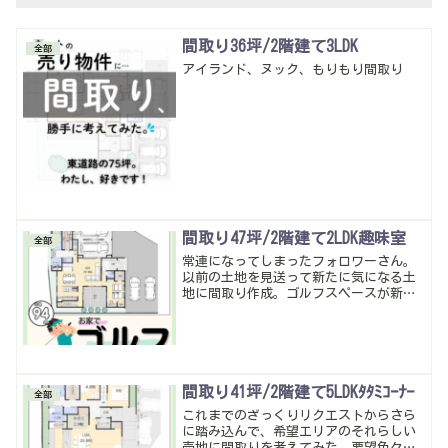
間取り36坪/2階建て3LDK
全部
アイランド、ヌック、もりもり間取り
間取り47坪/2階建て2LDK趣味室
全部
常連になってしまったフォロワーさん。
以前の土地を見送って新たに気になる土
地に間取り作成。ゴルフスペースが新た
に加わってなかなか悩ましいけど、「高
天井にしないといけない」「敷地も狭く
なってる」というのを考慮して、ガレー
ジ＋ゴルフスペースで考えてみた。なか
なかの豪邸だけどいい感じに仕上がった
かな。暮らしやすい動線・多収納は当た
間取り41坪/2階建て5LDKﾀﾀﾐｺｰﾅｰ
全部
り前。
これまでのざっくりリクエストからさら
に踏み込んで、希望エリアのそれらしい
売地に間取りを考えてみた。要望色々聞