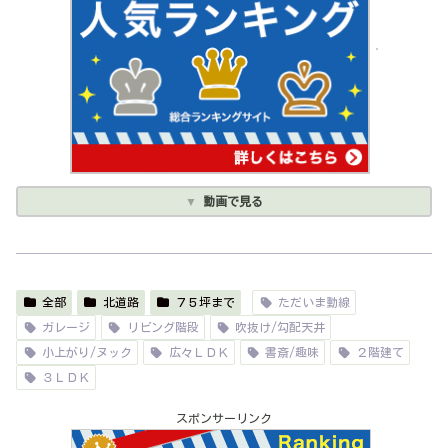
動画で見る
全部
北道路
７５坪まで
ただいま動線
ガレージ
リビング階段
吹抜け/勾配天井
小上がり/ヌック
広々ＬＤＫ
書斎/趣味
２階建て
３ＬＤＫ
スポンサーリンク