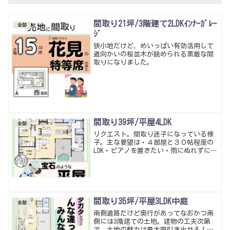
間取り21坪/3階建て2LDKｲﾝﾅｰｶﾞﾚｰ
全部
ｼﾞ
狭小地だけど、めいっぱい有効活用して
道向かいの桜並木が眺められる素敵な間
取りになりました。
間取り39坪/平屋4LDK
全部
リクエスト。間取り迷子になっている様
子。主な要望は・４部屋と３０帖程度の
LDK・ピアノを置きたい・雨にぬれずに帰
宅したい、もう少し細かい要望もいただ
いたけどざっくりこんな感じ。実は1回作
成、その時はLDKの広がりと予備室のつな
がりを重視、ただ 玄関と駐車が遠かっ
た…再作成したものがコレ。暮らしやす
い動線・多収納は当たり前。いい感じに
間取り35坪/平屋3LDK中庭
全部
なったかな
南側道路だけど奥行があってなおかつ南
側には3階建ての土地。建物の工夫次第
で、土地の魅力は最大限引き出せる！南