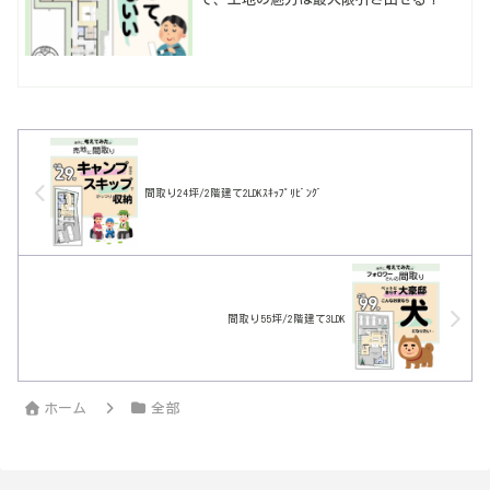
側からの日当たりが難しそうなら東側の
上から取り入れて。屋根の形も工夫して
あげるとさらに明るい空間へ。土地見た
だけでイメージつかないけど間取りを当
てはめると魅力がわかる！暮らしやすい
動線・多収納は当たり前。
間取り24坪/2階建て2LDKｽｷｯﾌﾟﾘﾋﾞﾝｸﾞ
間取り55坪/2階建て3LDK
ホーム
全部