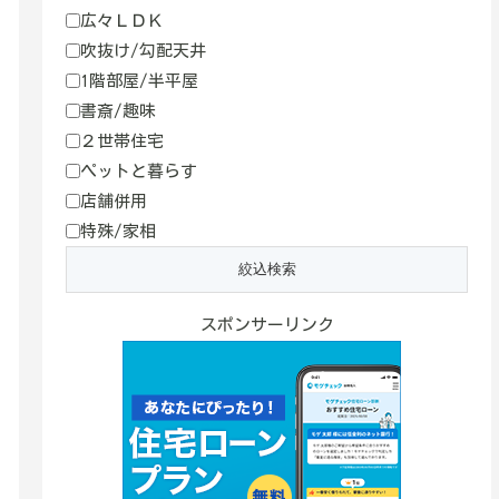
広々ＬＤＫ
吹抜け/勾配天井
1階部屋/半平屋
書斎/趣味
２世帯住宅
ペットと暮らす
店舗併用
特殊/家相
スポンサーリンク