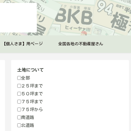
【個人さま】用ページ
全国各地の不動産屋さん
土地について
全部
２５坪まで
５０坪まで
７５坪まで
７５坪から
南道路
北道路