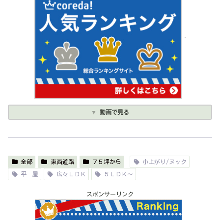
動画で見る
全部
東西道路
７５坪から
小上がり/ヌック
平 屋
広々ＬＤＫ
５ＬＤＫ～
スポンサーリンク