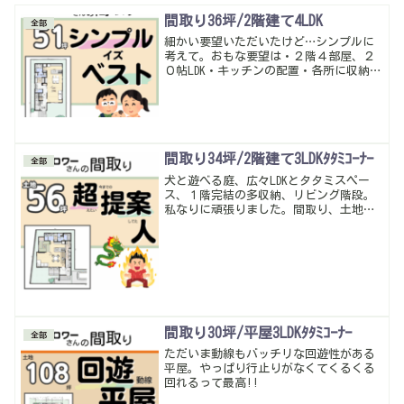
間取り36坪/2階建て4LDK
全部
細かい要望いただいたけど…シンプルに
考えて。おもな要望は・２階４部屋、２
０帖LDK・キッチンの配置・各所に収納ス
ペース・洗面脱衣別で乾燥機置けるよう
に・延床３７坪程度たくさんの要望をい
ただいたけど動線も解放感もいい感じに
なったかな
間取り34坪/2階建て3LDKﾀﾀﾐｺｰﾅｰ
全部
犬と遊べる庭、広々LDKとタタミスペー
ス、１階完結の多収納、リビング階段。
私なりに頑張りました。間取り、土地探
しに悩んだら気軽にご相談ください。
間取り30坪/平屋3LDKﾀﾀﾐｺｰﾅｰ
全部
ただいま動線もバッチリな回遊性がある
平屋。やっぱり行止りがなくてくるくる
回れるって最高!!