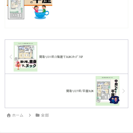
間取り31坪/2階建て3LDKｽｷｯﾌﾟﾌﾛｱ
間取り27坪/平屋3LDK
ホーム
全部