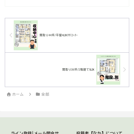
積も大きかったから収納量もあって回遊
性もある感じに出来た。廊下ももちろん
短くしてあります。
間取り44坪/平屋4LDKﾀﾀﾐｺｰﾅｰ
間取り39坪/2階建て5LDK
ホーム
全部
ライン登録|メール問合せ
投稿者【なか】について