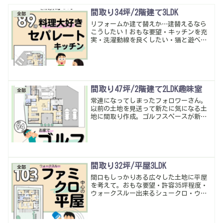
間取り34坪/2階建て3LDK
全部
リフォームか建て替えか…建替えるなら
こうしたい！おもな要望・キッチンを充
実・洗濯動線を良くしたい・猫と遊べる
空間・広い玄関。こんな感じ 特徴的な
土地の形で全体的にうまくまとまったか
な…暮らしやすい動線・多収納は当たり
前。
間取り47坪/2階建て2LDK趣味室
全部
常連になってしまったフォロワーさん。
以前の土地を見送って新たに気になる土
地に間取り作成。ゴルフスペースが新た
に加わってなかなか悩ましいけど、「高
天井にしないといけない」「敷地も狭く
なってる」というのを考慮して、ガレー
ジ＋ゴルフスペースで考えてみた。なか
なかの豪邸だけどいい感じに仕上がった
かな。暮らしやすい動線・多収納は当た
間取り32坪/平屋3LDK
全部
り前。
間口もしっかりある広々した土地に平屋
を考えて。おもな要望・許容35坪程度・
ウォークスルー出来るシュークロ・ウォ
ークスルー出来るファミクロ・トイレ2つ
で玄関近くに手洗いも・小屋裏作って階
段で上がる、こんな感じ。許容できる面