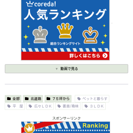
動画で見る
全部
北道路
７５坪から
ペットと暮らす
平 屋
広々ＬＤＫ
書斎/趣味
３ＬＤＫ
スポンサーリンク