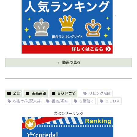
動画で見る
全部
東西道路
５０坪まで
リビング階段
吹抜け/勾配天井
書斎/趣味
２階建て
３ＬＤＫ
スポンサーリンク