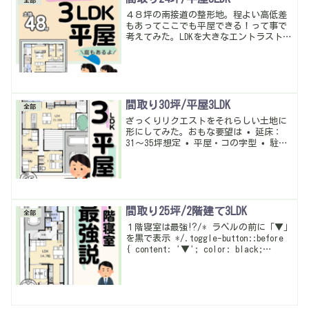
全部
４８坪の南接道の整形地。程よい高低差
もあってここでも平屋できる！って事で
考えてみた。LDKを大きなエントラストし
て考えると無駄なくゾーニングが出来て
収納もあって庭も取れていい感じになっ
たかな。暮らしやすい動線・多収納は当
たり前。
間取り30坪/平屋3LDK
全部
ざっくりリクエストをそれらしい土地に
形にしてみた。おもな要望は • 延床：
31〜35坪想定 • 平屋・コの字型 • 駐車
場3台（2台でも十分） • 子ども部屋：2
部屋（各5〜5.5帖希望、クローゼット
別） • 主寝室：8帖（クローゼットや1帖
の書斎もあれば嬉しい） • 浴室1620サイ
ズこんな感じ。バランス調整していい感
じになったかな。暮らしやすい動線・多
間取り25坪/2階建て3LDK
全部
収納は当たり前。
１階寝室は最強⁉/* ラベルの前に「▼」
を黒で表示 */.toggle-button::before
{ content: '▼'; color: black;
margin-right: 0.5em; font-weight:
bold;...