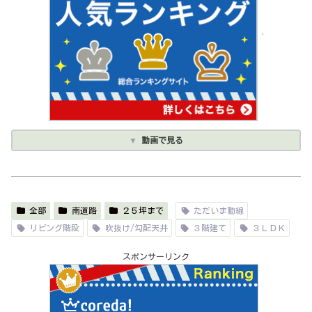
動画で見る
全部
南道路
２５坪まで
ただいま動線
リビング階段
吹抜け/勾配天井
３階建て
３ＬＤＫ
スポンサーリンク