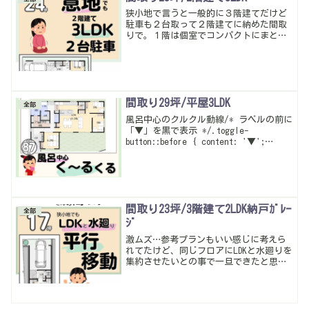
狭小地で言うと一般的に３階建てだけど
駐車も２台取って２階建てに納めた間取
りで。１階は個室でコンパクトにまとめ
て２階にLDK。収納もたっぷり取れたし室
内干し空間も取れた。暮らしやすい動
線・多収納は当たり前。
間取り29坪/平屋3LDK
全部
風呂中心のクルクル動線/* ラベルの前に
「▼」を黒で表示 */.toggle-
button::before { content: '▼';
color: black; margin-right: 0.5em;
font-weight: bo...
間取り23坪/3階建て2LDK納戸ｶﾞﾚｰ
全部
ｼﾞ
激ムズ…参考プランもいい感じに考えら
れてたけど、同じフロアにLDKと水廻りを
集約させたいとの事で一旦できたと思っ
たら階段の位置が悪く、高さ制限に引っ
かかってそう…階段の位置を再調整して
うまい事まとまったかな1階（地階）の5
帖は条件をクリアすれば居室として申請