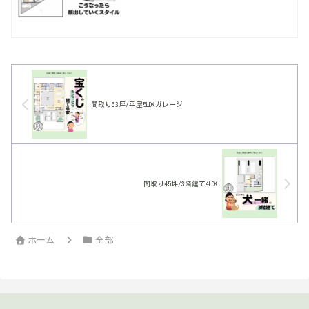
間取り63坪/平屋5LDKガレージ
間取り45坪/3階建て4LDK
ホーム
全部