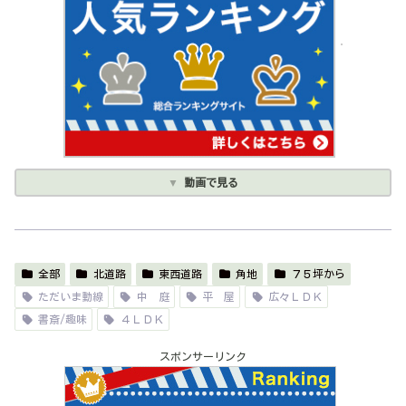
動画で見る
全部
北道路
東西道路
角地
７５坪から
ただいま動線
中 庭
平 屋
広々ＬＤＫ
書斎/趣味
４ＬＤＫ
スポンサーリンク