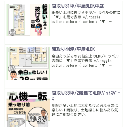
間取り31坪/平屋3LDK中庭
全部
細長い土地に抜ける平屋/* ラベルの前に
「▼」を黒で表示 */.toggle-
button::before { content: '▼';
color: black; margin-right: 0.5em;
font-weight: bo...
間取り44坪/平屋4LDK
全部
余白たっぷりの28帖以上のLDK/* ラベル
の前に「▼」を黒で表示 */.toggle-
button::before { content: '▼';
color: black; margin-right: 0.5em;
font-weigh...
間取り33坪/2階建て4LDKﾍﾟｯﾄｽﾍﾟｰ
全部
ｽ
制限が多い土地は大変だけど考えるのは
楽しい！間取り、土地探しに悩んだら気
軽にご相談ください。