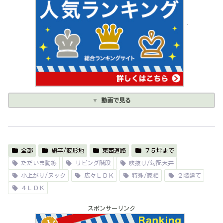
動画で見る
全部
旗竿/変形地
東西道路
７５坪まで
ただいま動線
リビング階段
吹抜け/勾配天井
小上がり/ヌック
広々ＬＤＫ
特殊/家相
２階建て
４ＬＤＫ
スポンサーリンク