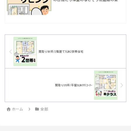
を利用して解放感と明るさを確保するよ
うに計画してみた。北側でも結構明るい
空間しやすいし、開放的でオススメ♪そ
の他は1階に寝室がある４LDKとして使い
勝手いいように。
間取り56坪/2階建て7LDK2世帯住宅
間取り35坪/平屋3LDKﾀﾀﾐｺｰﾅｰ
ホーム
全部