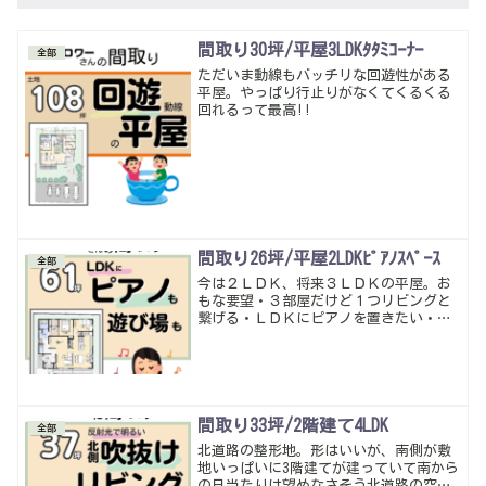
間取り30坪/平屋3LDKﾀﾀﾐｺｰﾅｰ
全部
ただいま動線もバッチリな回遊性がある
平屋。やっぱり行止りがなくてくるくる
回れるって最高!!
間取り26坪/平屋2LDKﾋﾟｱﾉｽﾍﾟｰｽ
全部
今は２ＬＤＫ、将来３ＬＤＫの平屋。お
もな要望・３部屋だけど１つリビングと
繋げる・ＬＤＫにピアノを置きたい・廊
下を無くして無駄なく・庭が欲しい こ
んな感じ。提案受けてる物から面積はほ
ぼ同じだけど、廊下がなくなって、収納
増えて、ＬＤＫ広くなって…かなりいい
感じに考えられたかな
間取り33坪/2階建て4LDK
全部
北道路の整形地。形はいいが、南側が敷
地いっぱいに3階建てが建っていて南から
の日当たりは望めなさそう北道路の空地