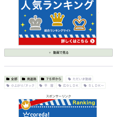
動画で見る
全部
南道路
７５坪から
ただいま動線
小上がり/ヌック
平 屋
広々ＬＤＫ
５ＬＤＫ～
スポンサーリンク