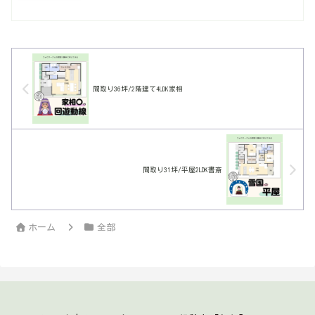
間取り36坪/2階建て4LDK家相
間取り31坪/平屋2LDK書斎
ホーム
全部