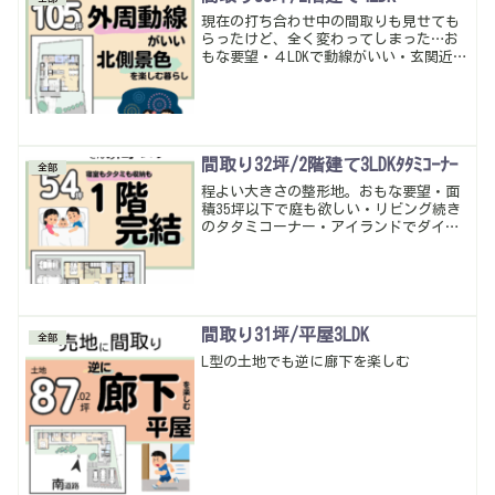
現在の打ち合わせ中の間取りも見せても
らったけど、全く変わってしまった…お
もな要望・４LDKで動線がいい・玄関近く
にトイレ手洗い・２階に可能であれば書
斎 こんな感じ。玄関位置が変わってし
まったから面食らっちゃうかもしれない
けど、東側も開けてるみたいだから、こ
こがいいかな
間取り32坪/2階建て3LDKﾀﾀﾐｺｰﾅｰ
全部
程よい大きさの整形地。おもな要望・面
積35坪以下で庭も欲しい・リビング続き
のタタミコーナー・アイランドでダイニ
ング横並び・各所収納とサニタリーも・
トイレは一階のみでもOK こんな感じ。
１階に寝室にするとどんな感じ？って疑
問あるようでそれを形にしてみた。動線
ももちろん意識していい感じになったか
な♪
間取り31坪/平屋3LDK
全部
L型の土地でも逆に廊下を楽しむ