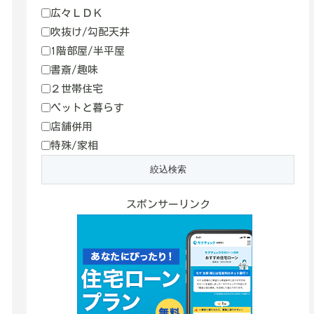
広々ＬＤＫ
吹抜け/勾配天井
1階部屋/半平屋
書斎/趣味
２世帯住宅
ペットと暮らす
店舗併用
特殊/家相
スポンサーリンク