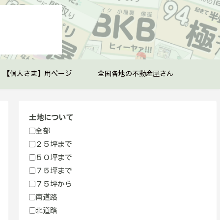
【個人さま】用ページ
全国各地の不動産屋さん
土地について
全部
２５坪まで
５０坪まで
７５坪まで
７５坪から
南道路
北道路