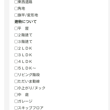
東西道路
角地
旗竿/変形地
建物について
平 屋
２階建て
３階建て
２ＬＤＫ
３ＬＤＫ
４ＬＤＫ
５ＬＤＫ～
リビング階段
ただいま動線
小上がり/ヌック
中 庭
ガレージ
スキップフロア