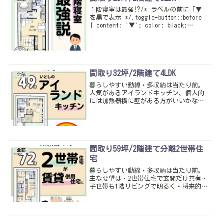
１階寝室は最強⁉/* ラベルの前に「▼」
を黒で表示 */.toggle-button::before
{ content: '▼'; color: black;
margin-right: 0.5em; font-weight:
bold;...
間取り32坪/2階建て4LDK
全部
暮らしやすい動線・多収納は当たり前。
人気があるアイランドキッチン、個人的
には加熱器横に壁がある方がいいかなっ
て思ってるけど…ただアイランドだった
ら家族みんなで料理したりしやすいから
いいのかな。キッチンだけじゃなくて1階
に部屋と独立洗面たくさんの収納が作れ
て、いい感じ
間取り59坪/2階建て分離2世帯住
全部
宅
暮らしやすい動線・多収納は当たり前。
主な要望は・2世帯住宅で玄関だけ共有・
子世帯も1階リビングで明るく・将来的に
同居するイメージ こんな感じ…しっか
り要望聞いてないけど、今、未来も嬉し
い簡単なリフォームで賃貸に出来る間取
りにしてみた。最初はコの字型かなって