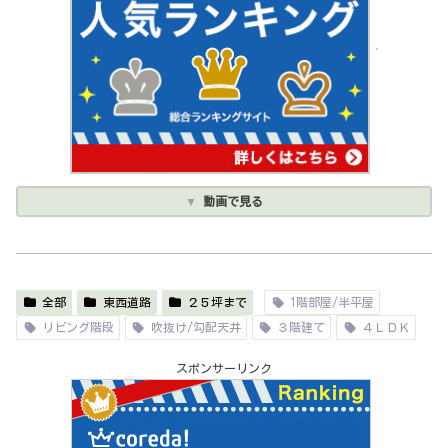
動画で見る
全部
東西道路
２５坪まで
1階部屋/半平屋
リビング階段
吹抜け/勾配天井
３階建て
４ＬＤＫ
スポンサーリンク