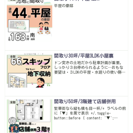
平屋の豪邸
間取り30坪/平屋3LDK小屋裏
全部
ドン突きの土地だから駐車計画が重要。
しっかり３台停められるように…おもな
要望は・３LDKの平屋・水廻りの使い勝手
が良いように・スキップフロアで上書斎
下収納こんな感じスキップフロアは吹抜
とセットでリビングと繋げて雰囲気良く
して、さらに下の収納も立って入れるよ
うに工夫も出来て、いい感じ♪
間取り50坪/3階建て店舗併用
全部
繫華街なら縦も横も目一杯/* ラベルの前
に「▼」を黒で表示 */.toggle-
button::before { content: '▼';
color: black; margin-right: 0.5em;
font-weight: b...