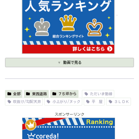
動画で見る
全部
東西道路
７５坪から
ただいま動線
吹抜け/勾配天井
小上がり/ヌック
平 屋
３ＬＤＫ
スポンサーリンク