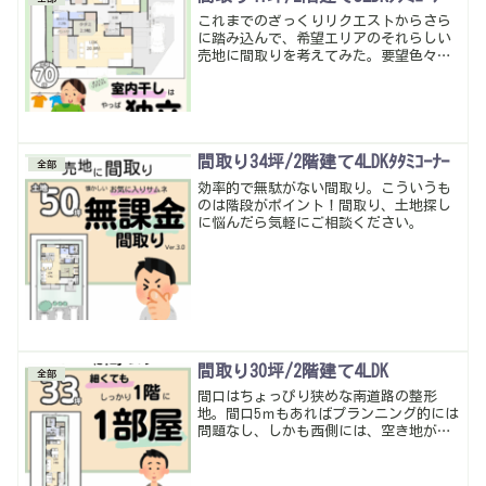
これまでのざっくりリクエストからさら
に踏み込んで、希望エリアのそれらしい
売地に間取りを考えてみた。要望色々聞
いてしまったけど反映できてないもの
も…ただ購入前にカタチにして確認する
事がやっぱり大切！暮らしやすい動線・
多収納は当たり前。
間取り34坪/2階建て4LDKﾀﾀﾐｺｰﾅｰ
全部
効率的で無駄がない間取り。こういうも
のは階段がポイント！間取り、土地探し
に悩んだら気軽にご相談ください。
間取り30坪/2階建て4LDK
全部
間口はちょっぴり狭めな南道路の整形
地。間口5ｍもあればプランニング的には
問題なし、しかも西側には、空き地があ
ってそこから明るさを確保できる♪部屋
数を優先して４LDKの間取りを考えてみ
た。たくさん収納も取れたしLDKもコンパ