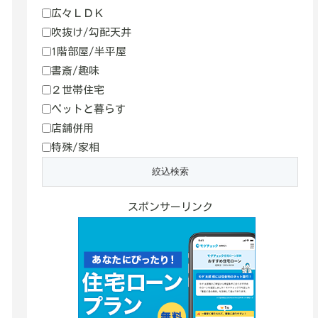
広々ＬＤＫ
吹抜け/勾配天井
1階部屋/半平屋
書斎/趣味
２世帯住宅
ペットと暮らす
店舗併用
特殊/家相
スポンサーリンク