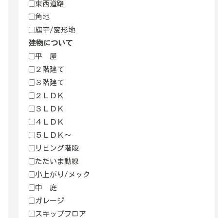
東西道路
角地
旗竿/変形地
建物について
平 屋
２階建て
３階建て
２ＬＤＫ
３ＬＤＫ
４ＬＤＫ
５ＬＤＫ～
リビング階段
ただいま動線
小上がり/ヌック
中 庭
ガレージ
スキップフロア