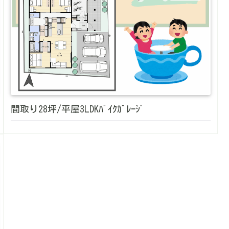
間取り28坪/平屋3LDKﾊﾞｲｸｶﾞﾚｰｼﾞ