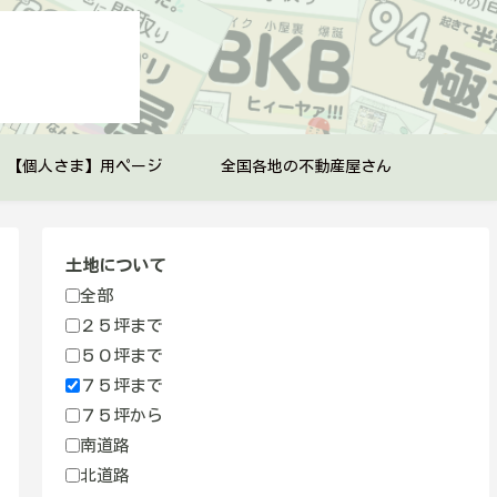
【個人さま】用ページ
全国各地の不動産屋さん
土地について
全部
２５坪まで
５０坪まで
７５坪まで
７５坪から
南道路
北道路