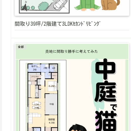
間取り39坪/2階建て3LDKｾｶﾝﾄﾞﾘﾋﾞﾝｸﾞ
全部