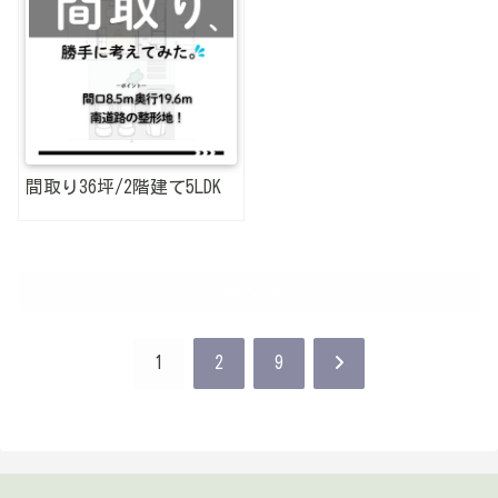
間取り36坪/2階建て5LDK
次のページ
次
1
2
9
へ