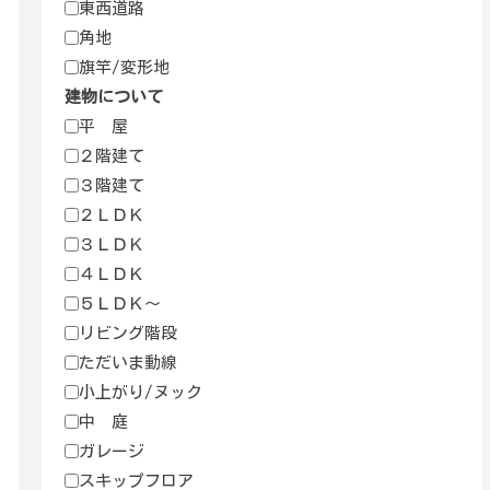
東西道路
角地
旗竿/変形地
建物について
平 屋
２階建て
３階建て
２ＬＤＫ
３ＬＤＫ
４ＬＤＫ
５ＬＤＫ～
リビング階段
ただいま動線
小上がり/ヌック
中 庭
ガレージ
スキップフロア