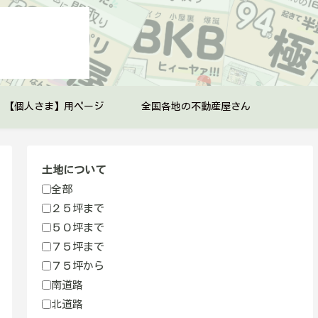
【個人さま】用ページ
全国各地の不動産屋さん
土地について
全部
２５坪まで
５０坪まで
７５坪まで
７５坪から
南道路
北道路