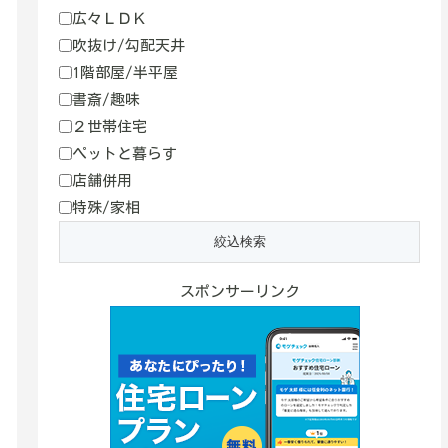
広々ＬＤＫ
吹抜け/勾配天井
1階部屋/半平屋
書斎/趣味
２世帯住宅
ペットと暮らす
店舗併用
特殊/家相
スポンサーリンク